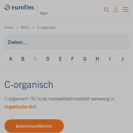
Home
Wiki's
C-organisch
A
B
C
D
E
F
G
H
I
J
C-organisch
C-organisch (%) is de hoeveelheid koolstof aanwezig in
organische stof
.
BodemlevenMonitor