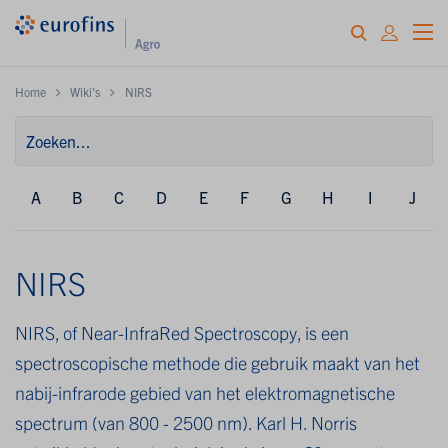
Home
Wiki's
NIRS
A
B
C
D
E
F
G
H
I
J
NIRS
NIRS, of Near-InfraRed Spectroscopy, is een
spectroscopische methode die gebruik maakt van het
nabij-infrarode gebied van het elektromagnetische
spectrum (van 800 - 2500 nm). Karl H. Norris