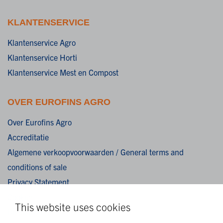
KLANTENSERVICE
Klantenservice Agro
Klantenservice Horti
Klantenservice Mest en Compost
OVER EUROFINS AGRO
Over Eurofins Agro
Accreditatie
Algemene verkoopvoorwaarden / General terms and
conditions of sale
Privacy Statement
Cookies
This website uses cookies
Disclaimer