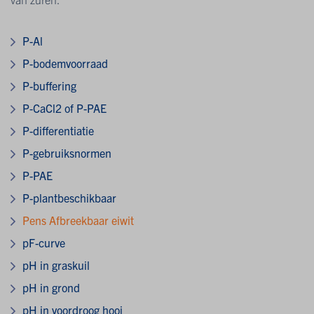
P-Al
P-bodemvoorraad
P-buffering
P-CaCl2 of P-PAE
P-differentiatie
P-gebruiksnormen
P-PAE
P-plantbeschikbaar
Pens Afbreekbaar eiwit
pF-curve
pH in graskuil
pH in grond
pH in voordroog hooi