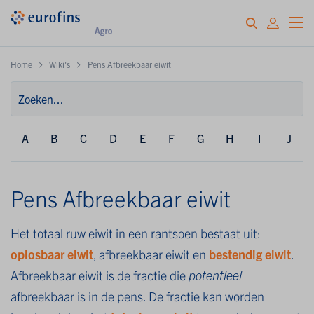
Home
Wiki's
Pens Afbreekbaar eiwit
A
B
C
D
E
F
G
H
I
J
Pens Afbreekbaar eiwit
Het totaal ruw eiwit in een rantsoen bestaat uit:
oplosbaar eiwit
, afbreekbaar eiwit en
bestendig eiwit
.
Afbreekbaar eiwit is de fractie die
potentieel
afbreekbaar is in de pens. De fractie kan worden