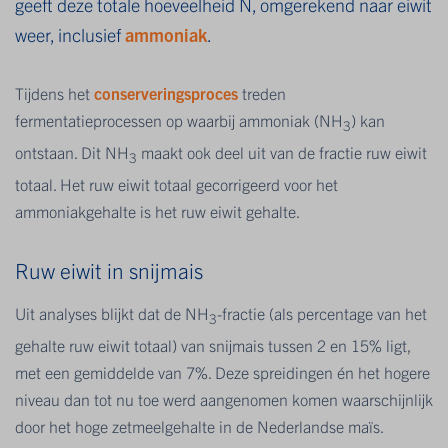
geeft deze totale hoeveelheid N, omgerekend naar eiwit
weer, inclusief
ammoniak
.
Tijdens het
conserveringsproces
treden
fermentatieprocessen op waarbij ammoniak (NH
) kan
3
ontstaan. Dit NH
maakt ook deel uit van de fractie ruw eiwit
3
totaal. Het ruw eiwit totaal gecorrigeerd voor het
ammoniakgehalte is het ruw eiwit gehalte.
Ruw eiwit in snijmais
Uit analyses blijkt dat de NH
-fractie (als percentage van het
3
gehalte ruw eiwit totaal) van snijmais tussen 2 en 15% ligt,
met een gemiddelde van 7%. Deze spreidingen én het hogere
niveau dan tot nu toe werd aangenomen komen waarschijnlijk
door het hoge zetmeelgehalte in de Nederlandse maïs.