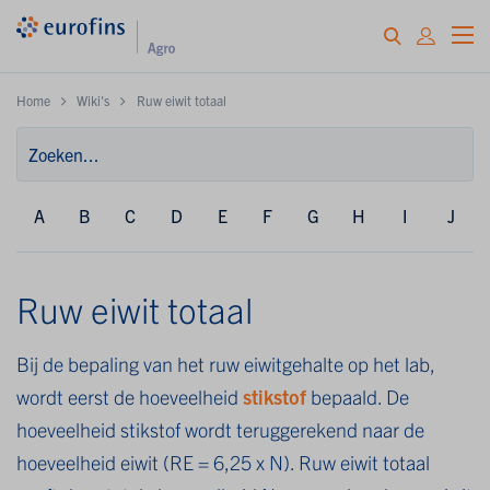
Home
Wiki's
Ruw eiwit totaal
A
B
C
D
E
F
G
H
I
J
Ruw eiwit totaal
Bij de bepaling van het ruw eiwitgehalte op het lab,
wordt eerst de hoeveelheid
stikstof
bepaald. De
hoeveelheid stikstof wordt teruggerekend naar de
hoeveelheid eiwit (RE = 6,25 x N). Ruw eiwit totaal