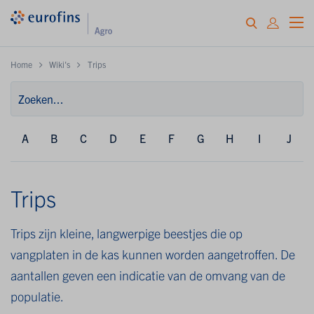
Home
Wiki's
Trips
A
B
C
D
E
F
G
H
I
J
Trips
Trips zijn kleine, langwerpige beestjes die op
vangplaten in de kas kunnen worden aangetroffen. De
aantallen geven een indicatie van de omvang van de
populatie.