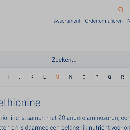
Assortiment
Orderformulieren
N
I
J
K
L
M
N
O
P
Q
R
thionine
hionine is, samen met 20 andere aminozuren, ee
tten en is daarmee een belangrijk nutriënt voor o