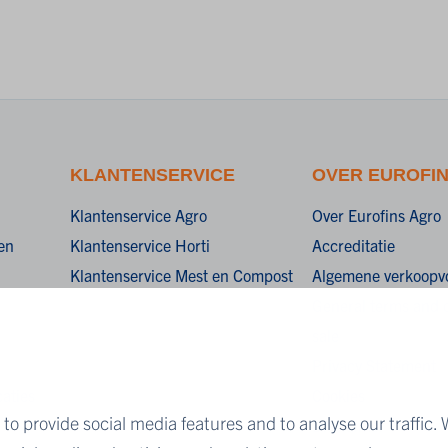
KLANTENSERVICE
OVER EUROFI
Klantenservice Agro
Over Eurofins Agro
en
Klantenservice Horti
Accreditatie
Klantenservice Mest en Compost
Algemene verkoopv
General terms and c
sale
Privacy Statement
aties
Cookies
to provide social media features and to analyse our traffic. 
Disclaimer