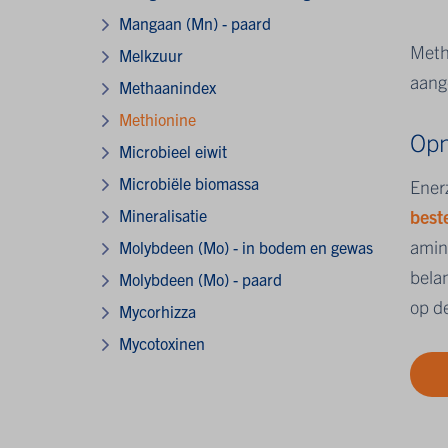
Mangaan (Mn) - paard
Meth
Melkzuur
aang
Methaanindex
Methionine
Opn
Microbieel eiwit
Microbiële biomassa
Ener
Mineralisatie
beste
amin
Molybdeen (Mo) - in bodem en gewas
bela
Molybdeen (Mo) - paard
op d
Mycorhizza
Mycotoxinen