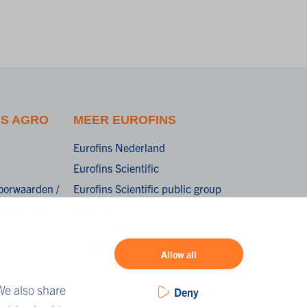
NS AGRO
MEER EUROFINS
Eurofins Nederland
Eurofins Scientific
oorwaarden /
Eurofins Scientific public group
onditions of
directory
Eurofins Worldwide map
Eurofins Careers
Allow all
We also share
Deny