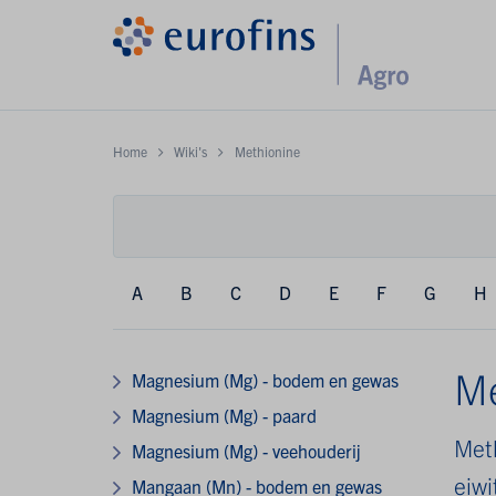
Home
Wiki's
Methionine
A
B
C
D
E
F
G
H
Me
Magnesium (Mg) - bodem en gewas
Magnesium (Mg) - paard
Met
Magnesium (Mg) - veehouderij
eiwi
Mangaan (Mn) - bodem en gewas