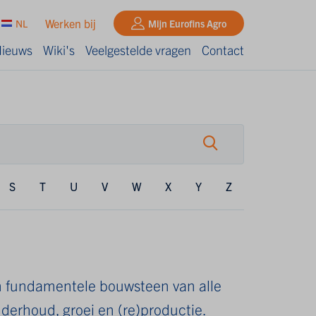
Werken bij
NL
Mijn Eurofins Agro
ieuws
Wiki's
Veelgestelde vragen
Contact
S
T
U
V
W
X
Y
Z
n fundamentele bouwsteen van alle
nderhoud, groei en (re)productie.