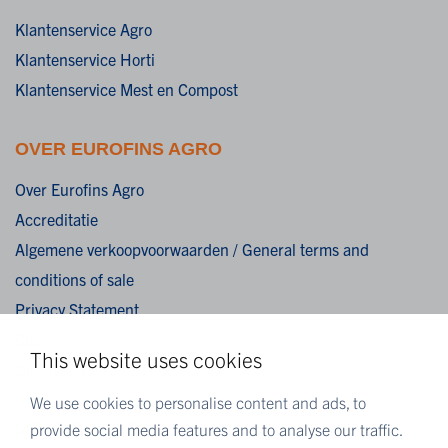
Klantenservice Agro
Klantenservice Horti
Klantenservice Mest en Compost
OVER EUROFINS AGRO
Over Eurofins Agro
Accreditatie
Algemene verkoopvoorwaarden / General terms and
conditions of sale
Privacy Statement
Cookies
This website uses cookies
Disclaimer
We use cookies to personalise content and ads, to
MEER EUROFINS
provide social media features and to analyse our traffic.