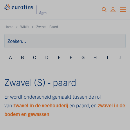
Home
Wiki's
Zwavel - Paard
A
B
C
D
E
F
G
H
I
J
Zwavel (S) - paard
Er wordt onderscheid gemaakt tussen de rol
van
zwavel in de veehouderij
en paard, en
zwavel in de
bodem en gewassen
.