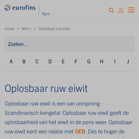
Home
Wiki's
Oplosbaar ruw eiwit
A
B
C
D
E
F
G
H
I
J
Oplosbaar ruw eiwit
Oplosbaar ruw eiwit is een van oorsprong
Scandinavisch kengetal. Oplosbaar ruw eiwit geeft de
oplosbaarheid van het eiwit in de pens weer. Oplosbaar
ruw eiwit kent een relatie met
OEB
. Des te hoger de