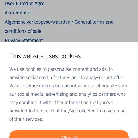
Over Eurofins Agro
Accreditatie
Algemene verkoopvoorwaarden / General terms and
conditions of sale
Privacy Statement
Cookies
This website uses cookies
Disclaimer
We use cookies to personalise content and ads, to
MEER EUROFINS
provide social media features and to analyse our traffic.
We also share information about your use of our site with
Eurofins Nederland
our social media, advertising and analytics partners who
Eurofins Scientific
may combine it with other information that you’ve
Eurofins Scientific public group directory
provided to them or that they’ve collected from your use
Eurofins Worldwide map
of their services.
Eurofins Careers
Allow all