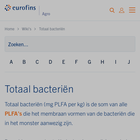
Home
Wiki's
Totaal bacteriën
A
B
C
D
E
F
G
H
I
J
Totaal bacteriën
Totaal bacteriën (mg PLFA per kg) is de som van alle
PLFA's
die het membraan vormen van de bacteriën die
in het monster aanwezig zijn.