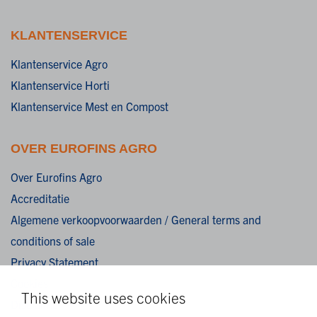
KLANTENSERVICE
Klantenservice Agro
Klantenservice Horti
Klantenservice Mest en Compost
OVER EUROFINS AGRO
Over Eurofins Agro
Accreditatie
Algemene verkoopvoorwaarden / General terms and
conditions of sale
Privacy Statement
Cookies
This website uses cookies
Disclaimer