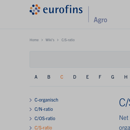
Home
Wiki's
C/S-ratio
A
B
C
D
E
F
G
H
C/
C-organisch
C/N-ratio
Net 
C/OS-ratio
org
C/S-ratio