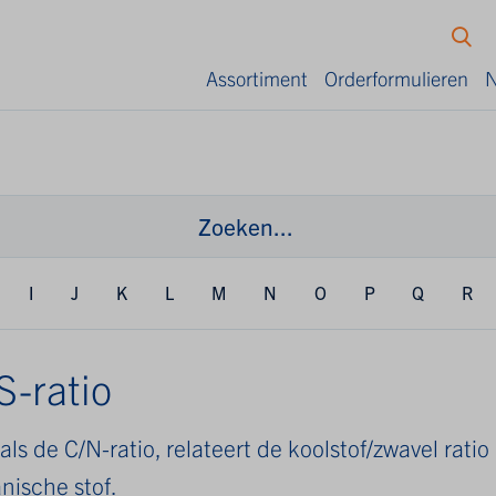
Assortiment
Orderformulieren
N
I
J
K
L
M
N
O
P
Q
R
S-ratio
als de C/N-ratio, relateert de koolstof/zwavel ratio
anische stof.