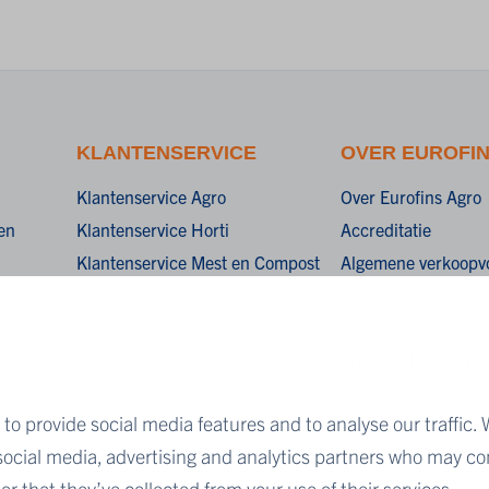
KLANTENSERVICE
OVER EUROFI
Klantenservice Agro
Over Eurofins Agro
en
Klantenservice Horti
Accreditatie
Klantenservice Mest en Compost
Algemene verkoopv
General terms and c
sale
Privacy Statement
aties
Cookies
to provide social media features and to analyse our traffic. 
Disclaimer
 social media, advertising and analytics partners who may co
r that they’ve collected from your use of their services.