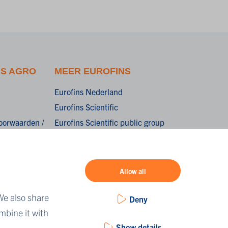
NS AGRO
MEER EUROFINS
Eurofins Nederland
Eurofins Scientific
oorwaarden /
Eurofins Scientific public group
onditions of
directory
Eurofins Worldwide map
Eurofins Careers
Allow all
We also share
Deny
mbine it with
Show details