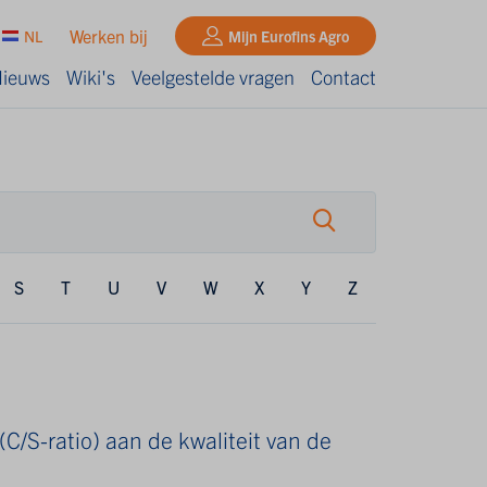
Werken bij
NL
Mijn Eurofins Agro
ieuws
Wiki's
Veelgestelde vragen
Contact
S
T
U
V
W
X
Y
Z
 (C/S-ratio) aan de kwaliteit van de