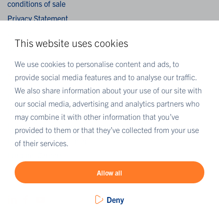
conditions of sale
Privacy Statement
Cookies
This website uses cookies
Disclaimer
We use cookies to personalise content and ads, to
MEER EUROFINS
provide social media features and to analyse our traffic.
We also share information about your use of our site with
Eurofins Nederland
our social media, advertising and analytics partners who
Eurofins Scientific
may combine it with other information that you’ve
Eurofins Scientific public group directory
provided to them or that they’ve collected from your use
Eurofins Worldwide map
of their services.
Eurofins Careers
Allow all
Deny