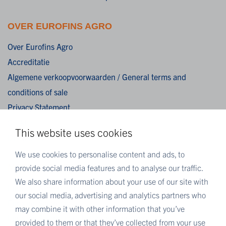
OVER EUROFINS AGRO
Over Eurofins Agro
Accreditatie
Algemene verkoopvoorwaarden / General terms and
conditions of sale
Privacy Statement
Cookies
This website uses cookies
Disclaimer
We use cookies to personalise content and ads, to
MEER EUROFINS
provide social media features and to analyse our traffic.
We also share information about your use of our site with
Eurofins Nederland
our social media, advertising and analytics partners who
Eurofins Scientific
may combine it with other information that you’ve
Eurofins Scientific public group directory
provided to them or that they’ve collected from your use