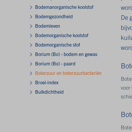
word
Bodemanorganische koolstof
Bodemgezondheid
De g
Bodemleven
bijv
Bodemorganische koolstof
kuil
Bodemorganische stof
wor
Borium (Bo) - bodem en gewas
Borium (Bo) - paard
Bot
Boterzuur en boterzuurbacteriën
Bote
Broei-index
voor 
Bulkdichtheid
schi
Bot
Boter