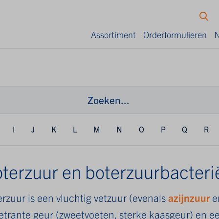
Assortiment
Orderformulieren
N
I
J
K
L
M
N
O
P
Q
R
terzuur en boterzuurbacteri
rzuur is een vluchtig vetzuur (evenals
azijnzuur
e
etrante geur (zweetvoeten, sterke kaasgeur) en