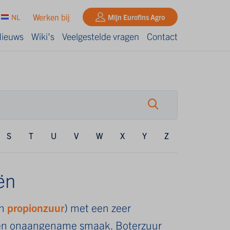
Werken bij
NL
Mijn Eurofins Agro
ieuws
Wiki's
Veelgestelde vragen
Contact
S
T
U
V
W
X
Y
Z
ën
n
propionzuur
) met een zeer
 een onaangename smaak. Boterzuur