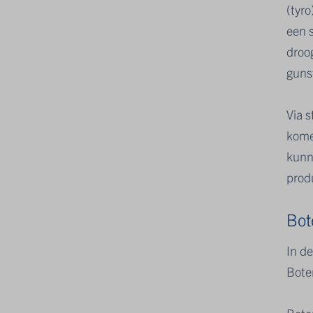
(tyr
een 
droo
guns
Via 
komen
kunn
prod
Bot
In d
Bote