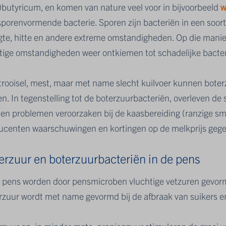
o)butyricum, en komen van nature veel voor in bijvoorbeeld
w
sporenvormende bacterie. Sporen zijn bacteriën in een soort
gte, hitte en andere extreme omstandigheden. Op die manie
tige omstandigheden weer ontkiemen tot schadelijke bacter
strooisel, mest, maar met name slecht kuilvoer kunnen boter
. In tegenstelling tot de boterzuurbacteriën, overleven de
en problemen veroorzaken bij de kaasbereiding (ranzige sma
ucenten waarschuwingen en kortingen op de melkprijs geg
erzuur en boterzuurbacteriën in de pens
e pens worden door pensmicroben vluchtige vetzuren gevormd
rzuur wordt met name gevormd bij de afbraak van suikers e