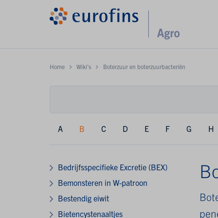
Home
Wiki's
Boterzuur en boterzuurbacteriën
A
B
C
D
E
F
G
H
Bo
Bedrijfsspecifieke Excretie (BEX)
Bemonsteren in W-patroon
Bote
Bestendig eiwit
pen
Bietencystenaaltjes