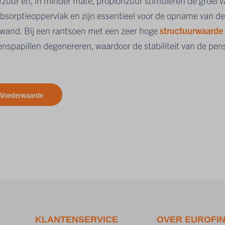
rzuur en, in minder mate, propionzuur stimuleren de groei 
absorptieoppervlak en zijn essentieel voor de opname van d
wand. Bij een rantsoen met een zeer hoge
structuurwaarde
nspapillen degenereren, waardoor de stabiliteit van de pen
Voederwaarde
KLANTENSERVICE
OVER EUROFI