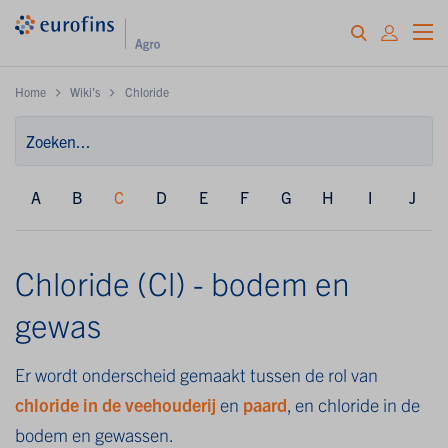
Home
Wiki's
Chloride
A
B
C
D
E
F
G
H
I
J
Chloride (Cl) - bodem en
gewas
Er wordt onderscheid gemaakt tussen de rol van
chloride in de veehouderij
en
paard
, en chloride in de
bodem en gewassen.