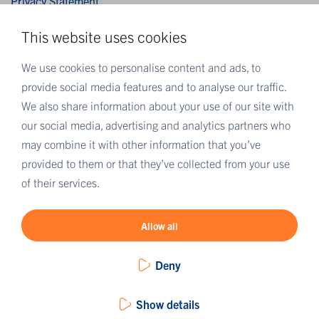
Privacy Statement
Cookies
This website uses cookies
Disclaimer
We use cookies to personalise content and ads, to
MEER EUROFINS
provide social media features and to analyse our traffic.
We also share information about your use of our site with
Eurofins Nederland
our social media, advertising and analytics partners who
Eurofins Scientific
may combine it with other information that you’ve
Eurofins Scientific public group directory
provided to them or that they’ve collected from your use
Eurofins Worldwide map
of their services.
Eurofins Careers
Allow all
Deny
Show details